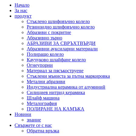
Начало
За нас
продукт
Стъклено шлифовъчно колело
Резиноидно шлифовъчно колело
Абразиви с покритие
Абразивно зърно
АБРАЗИВИ ЗА СВРЪХТВЪРДИ
Абразивни ауксиларни материали
Полиращо колело
Каучуково шлайфане колело
Огнеупорни
Материал за пясъкоструене
Стъклени мъниста за пътна маркировка
Метални абразиви
Индустриална керамика от алуминий
Силициев нитрид керамика
Шлайф машина
Металография
ПОЛИРАНЕ НА КАМЪКА
Новини
знание
Свържете се с нас
Обратна връзка