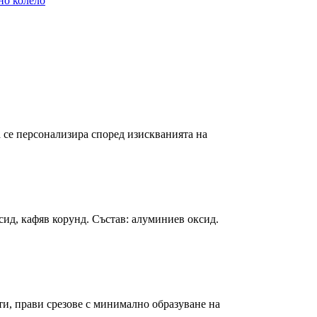
о колело
а се персонализира според изискванията на
ид, кафяв корунд. Състав: алуминиев оксид.
и, прави срезове с минимално образуване на