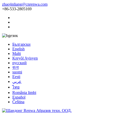
zhaojinliang@cnrenwa.com
+86-533-2805169
език
Български
English
Malti
Kreyòl Ayisyen
русский
বাংলা
suomi
Eesti
عربي
ไทย
România limbi
Español
Čeština