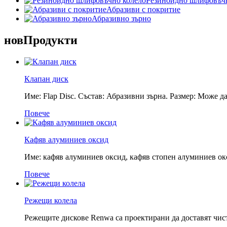
Резиноидно шлифовъчн
Абразиви с покритие
Абразивно зърно
нов
Продукти
Клапан диск
Име: Flap Disc. Състав: Абразивни зърна. Размер: Може д
Повече
Кафяв алуминиев оксид
Име: кафяв алуминиев оксид, кафяв стопен алуминиев окс
Повече
Режещи колела
Режещите дискове Renwa са проектирани да доставят чист